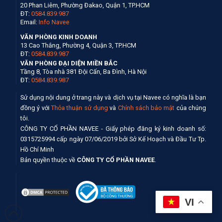
20 Phan Liêm, Phường Đakao, Quận 1, TP.HCM
ĐT:
0584.839.987
Email:
Info Navee
VĂN PHÒNG KINH DOANH
13 Cao Thắng, Phường 4, Quận 3, TP.HCM
ĐT:
0584.839.987
VĂN PHÒNG ĐẠI DIỆN MIỀN BẮC
Tầng 8, Tòa nhà 381 Đội Cấn, Ba Đình, Hà Nội
ĐT:
0584.839.987
Sử dụng nội dung ở trang này và dịch vụ tại Navee có nghĩa là bạn
đồng ý với
Thỏa thuận sử dụng
và
Chính sách bảo mật
của chúng
tôi.
CÔNG TY CỔ PHẦN NAVEE - Giấy phép đăng ký kinh doanh số:
0315725994 cấp ngày 07/06/2019 bởi Sở Kế Hoạch và Đầu Tư Tp.
Hồ Chí Minh
Bản quyền thuộc về
CÔNG TY CỔ PHẦN NAVEE
.
VI