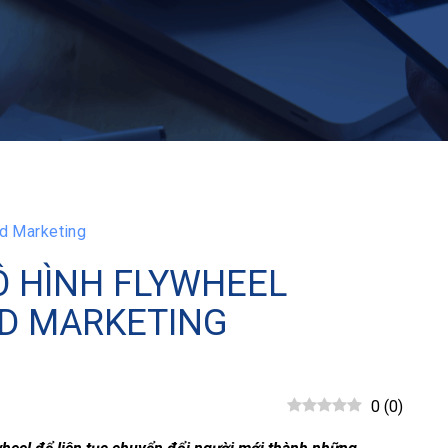
nd Marketing
Ô HÌNH FLYWHEEL
ND MARKETING
0
(
0
)