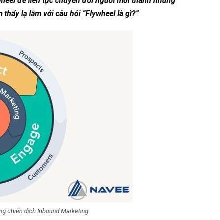
eel để liên tục chuyển đổi người mới thành những
hấy lạ lẫm với câu hỏi “Flywheel là gì?”
ong chiến dịch Inbound Marketing