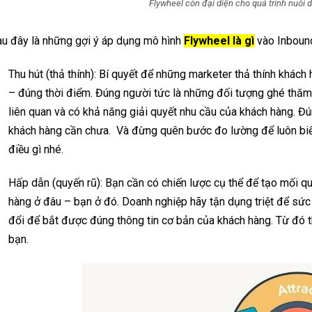
Flywheel còn đại diện cho quá trình nuô
u đây là những gợi ý áp dụng mô hình
Flywheel là gì
vào Inboun
Thu hút (thả thính): Bí quyết để những marketer thả thính khác
– đúng thời điểm. Đúng người tức là những đối tượng ghé thăm
liên quan và có khả năng giải quyết nhu cầu của khách hàng. Đú
khách hàng cần chưa. Và đừng quên bước đo lường để luôn biết
điều gì nhé.
Hấp dẫn (quyến rũ): Bạn cần có chiến lược cụ thể để tạo mối qu
hàng ở đâu – bạn ở đó. Doanh nghiệp hãy tận dụng triệt để sứ
đổi để bắt được đúng thông tin cơ bản của khách hàng. Từ đó t
bạn.