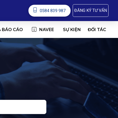
ĐĂNG KÝ TƯ VẤN
0584 839 987
& BÁO CÁO
NAVEE
ĐỐI TÁC
SỰ KIỆN