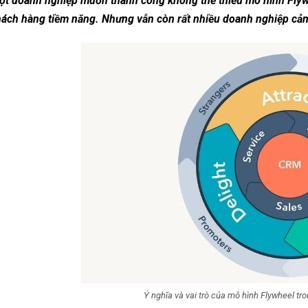
ột doanh nghiệp muốn thành công không thể thiếu mô hình Flywh
ách hàng tiềm năng. Nhưng vẫn còn rất nhiều doanh nghiệp cảm t
Ý nghĩa và vai trò của mô hình Flywheel tr