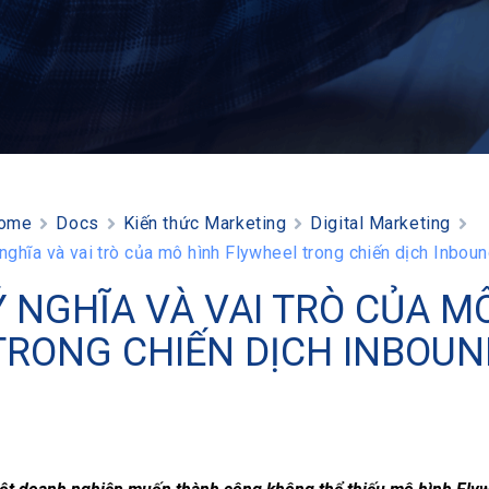
ome
Docs
Kiến thức Marketing
Digital Marketing
 nghĩa và vai trò của mô hình Flywheel trong chiến dịch Inbou
Ý NGHĨA VÀ VAI TRÒ CỦA M
TRONG CHIẾN DỊCH INBOU