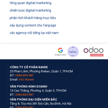
tổng quan digital marketing
chiến lược digital marketing
phân tích khách hàng mục tiêu
xây dựng content cho fanpage
các agency nổi tiếng tại việt nam
CÔNG TY CỔ PHẦN NAVEE
20 Phan Liêm, Phường Đakao, Quận 1, TP.HCM
ĐT:
0584.839.987
Email:
Info Navee
VĂN PHÒNG KINH DOANH
13 Cao Thắng, Phường 4, Quận 3, TP.HCM
ĐT:
0584.839.987
VĂN PHÒNG ĐẠI DIỆN MIỀN BẮC
Tầng 8, Tòa nhà 381 Đội Cấn, Ba Đình, Hà Nội
ĐT:
0584.839.987