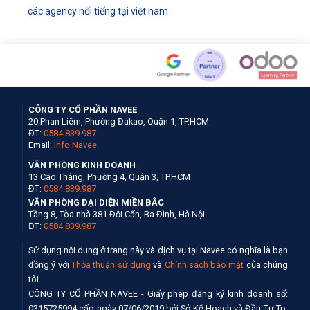
các agency nổi tiếng tại việt nam
CÔNG TY CỔ PHẦN NAVEE
20 Phan Liêm, Phường Đakao, Quận 1, TP.HCM
ĐT:
0584.839.987
Email:
Info Navee
VĂN PHÒNG KINH DOANH
13 Cao Thắng, Phường 4, Quận 3, TP.HCM
ĐT:
0584.839.987
VĂN PHÒNG ĐẠI DIỆN MIỀN BẮC
Tầng 8, Tòa nhà 381 Đội Cấn, Ba Đình, Hà Nội
ĐT:
0584.839.987
Sử dụng nội dung ở trang này và dịch vụ tại Navee có nghĩa là bạn
đồng ý với
Thỏa thuận sử dụng
và
Chính sách bảo mật
của chúng
tôi.
CÔNG TY CỔ PHẦN NAVEE - Giấy phép đăng ký kinh doanh số:
0315725994 cấp ngày 07/06/2019 bởi Sở Kế Hoạch và Đầu Tư Tp.