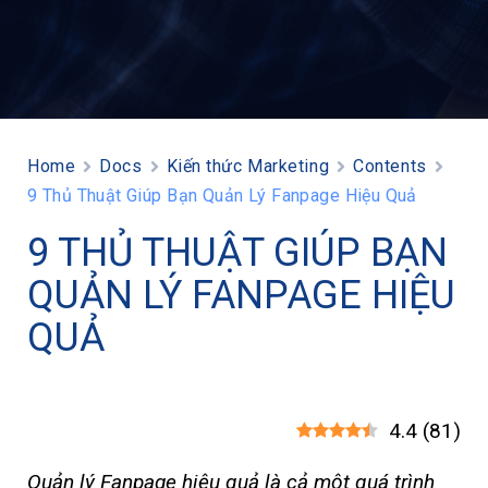
Home
Docs
Kiến thức Marketing
Contents
9 Thủ Thuật Giúp Bạn Quản Lý Fanpage Hiệu Quả
9 THỦ THUẬT GIÚP BẠN
QUẢN LÝ FANPAGE HIỆU
QUẢ
4.4
(
81
)
Quản lý Fanpage hiệu quả là cả một quá trình