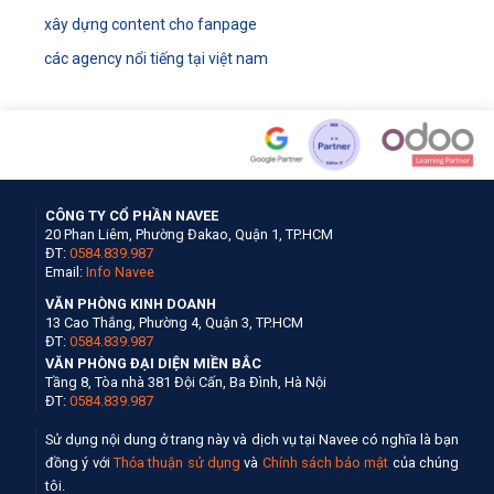
xây dựng content cho fanpage
các agency nổi tiếng tại việt nam
CÔNG TY CỔ PHẦN NAVEE
20 Phan Liêm, Phường Đakao, Quận 1, TP.HCM
ĐT:
0584.839.987
Email:
Info Navee
VĂN PHÒNG KINH DOANH
13 Cao Thắng, Phường 4, Quận 3, TP.HCM
ĐT:
0584.839.987
VĂN PHÒNG ĐẠI DIỆN MIỀN BẮC
Tầng 8, Tòa nhà 381 Đội Cấn, Ba Đình, Hà Nội
ĐT:
0584.839.987
Sử dụng nội dung ở trang này và dịch vụ tại Navee có nghĩa là bạn
đồng ý với
Thỏa thuận sử dụng
và
Chính sách bảo mật
của chúng
tôi.