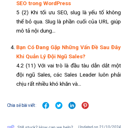
SEO trong WordPress
5 (2) Khi tối ưu SEO, slug là yếu tố không
thể bỏ qua. Slug là phần cuối của URL giúp
mô tả nội dung...
Bạn Có Đang Gặp Những Vấn Đề Sau Đây
Khi Quản Lý Đội Ngũ Sales?
4.2 (11) Với vai trò là đầu tàu dẫn dắt một
đội ngũ Sales, các Sales Leader luôn phải
chịu rất nhiều khó khăn và...
Chia sẻ bài viết :
Updated on 21/10/2024
Still stuck? How can we help?