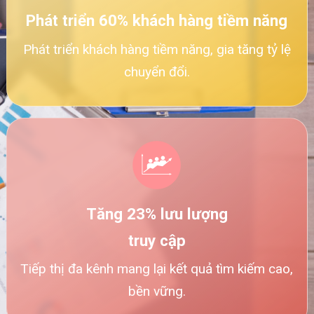
Phát triển 60% khách hàng tiềm năng
Phát triển khách hàng tiềm năng, gia tăng tỷ lệ
chuyển đổi.
Tăng 23% lưu lượng
truy cập
Tiếp thị đa kênh mang lại kết quả tìm kiếm cao,
bền vững.