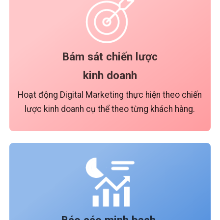
Bám sát chiến lược
kinh doanh
Hoạt động Digital Marketing thực hiện theo chiến
lược kinh doanh cụ thể theo từng khách hàng.
Báo cáo minh bạch,