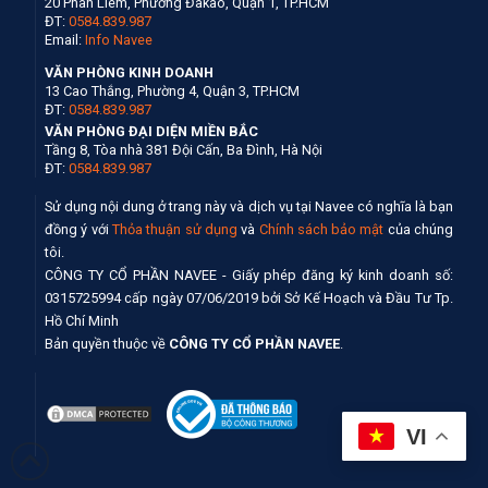
20 Phan Liêm, Phường Đakao, Quận 1, TP.HCM
ĐT:
0584.839.987
Email:
Info Navee
VĂN PHÒNG KINH DOANH
13 Cao Thắng, Phường 4, Quận 3, TP.HCM
ĐT:
0584.839.987
VĂN PHÒNG ĐẠI DIỆN MIỀN BẮC
Tầng 8, Tòa nhà 381 Đội Cấn, Ba Đình, Hà Nội
ĐT:
0584.839.987
Sử dụng nội dung ở trang này và dịch vụ tại Navee có nghĩa là bạn
đồng ý với
Thỏa thuận sử dụng
và
Chính sách bảo mật
của chúng
tôi.
CÔNG TY CỔ PHẦN NAVEE - Giấy phép đăng ký kinh doanh số:
0315725994 cấp ngày 07/06/2019 bởi Sở Kế Hoạch và Đầu Tư Tp.
Hồ Chí Minh
Bản quyền thuộc về
CÔNG TY CỔ PHẦN NAVEE
.
VI