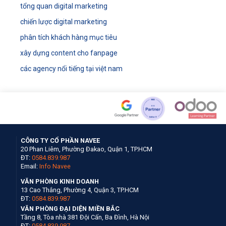
tổng quan digital marketing
chiến lược digital marketing
phân tích khách hàng mục tiêu
xây dựng content cho fanpage
các agency nổi tiếng tại việt nam
CÔNG TY CỔ PHẦN NAVEE
20 Phan Liêm, Phường Đakao, Quận 1, TP.HCM
ĐT:
0584.839.987
Email:
Info Navee
VĂN PHÒNG KINH DOANH
13 Cao Thắng, Phường 4, Quận 3, TP.HCM
ĐT:
0584.839.987
VĂN PHÒNG ĐẠI DIỆN MIỀN BẮC
Tầng 8, Tòa nhà 381 Đội Cấn, Ba Đình, Hà Nội
ĐT:
0584.839.987