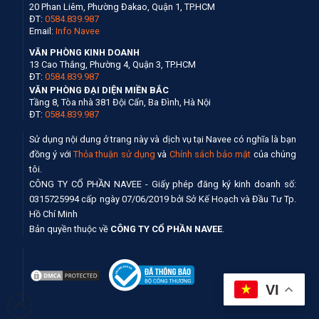
20 Phan Liêm, Phường Đakao, Quận 1, TP.HCM
ĐT:
0584.839.987
Email:
Info Navee
VĂN PHÒNG KINH DOANH
13 Cao Thắng, Phường 4, Quận 3, TP.HCM
ĐT:
0584.839.987
VĂN PHÒNG ĐẠI DIỆN MIỀN BẮC
Tầng 8, Tòa nhà 381 Đội Cấn, Ba Đình, Hà Nội
ĐT:
0584.839.987
Sử dụng nội dung ở trang này và dịch vụ tại Navee có nghĩa là bạn
đồng ý với
Thỏa thuận sử dụng
và
Chính sách bảo mật
của chúng
tôi.
CÔNG TY CỔ PHẦN NAVEE - Giấy phép đăng ký kinh doanh số:
0315725994 cấp ngày 07/06/2019 bởi Sở Kế Hoạch và Đầu Tư Tp.
Hồ Chí Minh
Bản quyền thuộc về
CÔNG TY CỔ PHẦN NAVEE
.
VI