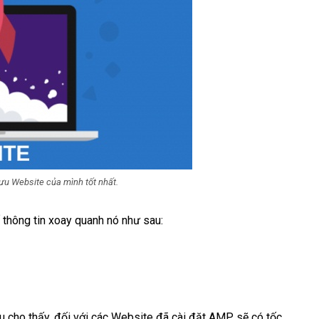
 ưu Website của mình tốt nhất.
 thông tin xoay quanh nó như sau:
u cho thấy, đối với các Website đã cài đặt AMP sẽ có tốc