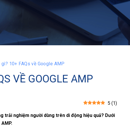
 gì? 10+ FAQs về Google AMP
AQS VỀ GOOGLE AMP
5
(
1
)
ăng trải nghiệm người dùng trên di động hiệu quả? Dưới
e AMP.