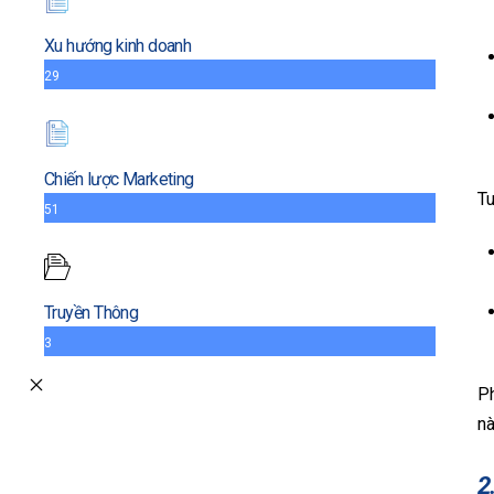
Xu hướng kinh doanh
29
Chiến lược Marketing
Tu
51
Truyền Thông
3
Ph
nà
2