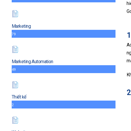
hi
G
Marketing
1
79
Ac
ng
m
Marketing Automation
49
Kh
2
Thiết kế
2