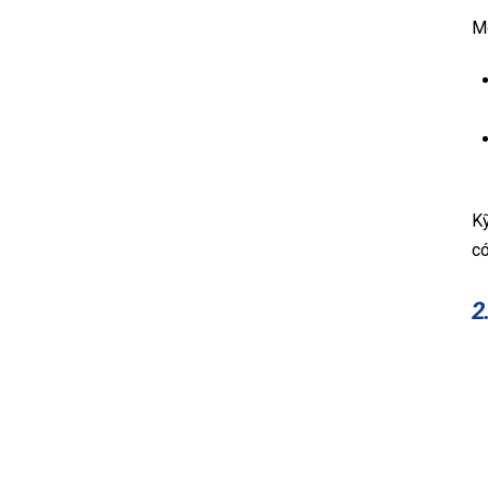
Mộ
Kỹ
có
2