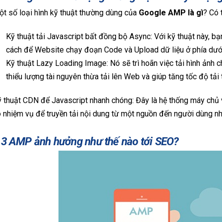
t số loại hình kỹ thuật thường dùng của
Google AMP là gì
? Có 
Kỹ thuật tải Javascript bất đồng bộ Async: Với kỹ thuật này, bạ
cách để Website chạy đoạn Code và Upload dữ liệu ở phía dưới
Kỹ thuật Lazy Loading Image: Nó sẽ trì hoãn việc tải hình ảnh
thiểu lượng tài nguyên thừa tải lên Web và giúp tăng tốc độ tải 
 thuật CDN để Javascript nhanh chóng: Đây là hệ thống máy chủ v
 nhiệm vụ để truyền tải nội dung từ một nguồn đến người dùng n
.3 AMP ảnh hưởng như thế nào tới SEO?