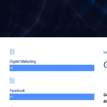
H
Digital Marketing
79
Facebook
Go
71
đ