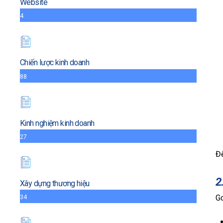
Website
4
Chiến lược kinh doanh
88
Kinh nghiệm kinh doanh
27
Để
2
Xây dựng thương hiệu
G
34