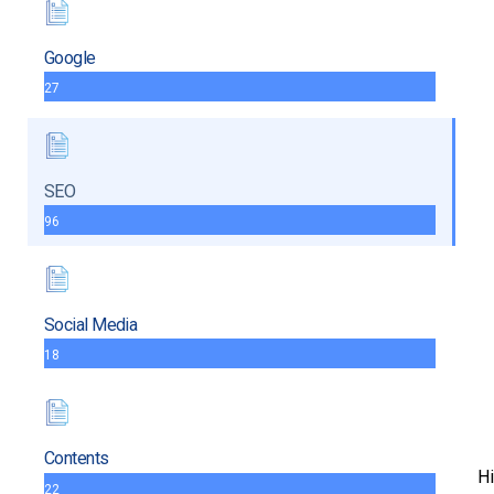
Google
27
SEO
96
Social Media
18
Contents
Hi
22