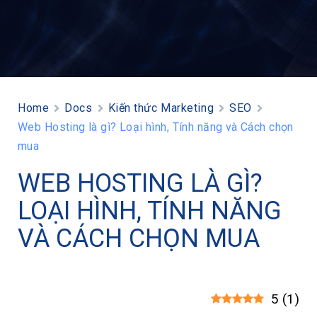
Home
Docs
Kiến thức Marketing
SEO
Web Hosting là gì? Loại hình, Tính năng và Cách chọn
mua
WEB HOSTING LÀ GÌ?
LOẠI HÌNH, TÍNH NĂNG
VÀ CÁCH CHỌN MUA
5
(
1
)