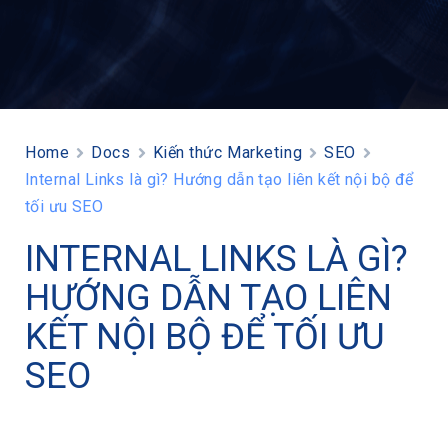
Home
Docs
Kiến thức Marketing
SEO
Internal Links là gì? Hướng dẫn tạo liên kết nội bộ để
tối ưu SEO
INTERNAL LINKS LÀ GÌ?
HƯỚNG DẪN TẠO LIÊN
KẾT NỘI BỘ ĐỂ TỐI ƯU
SEO