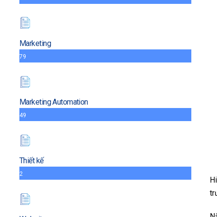
Marketing
79
Marketing Automation
49
Thiết kế
2
Hi
tr
Nă