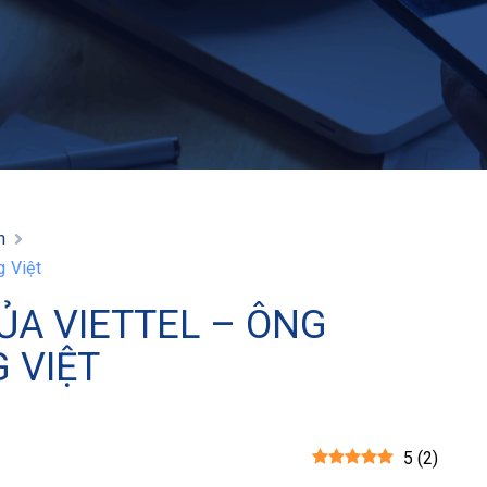
h
g Việt
ỦA VIETTEL – ÔNG
 VIỆT
5
(
2
)