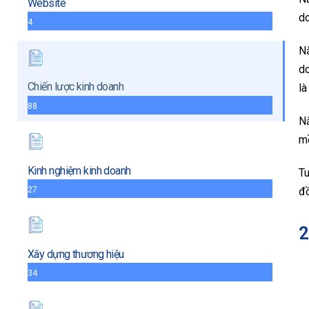
Website
do
4
Nă
do
Chiến lược kinh doanh
là
88
Nă
mề
Kinh nghiệm kinh doanh
Tu
27
đồ
2
Xây dựng thương hiệu
34