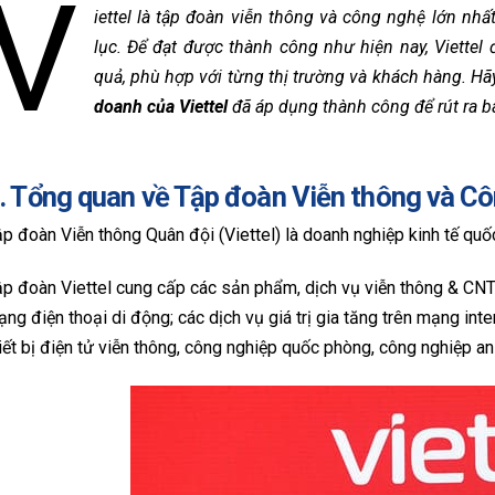
V
iettel là tập đoàn viễn thông và công nghệ lớn nhấ
lục. Để đạt được thành công như hiện nay, Viettel 
quả, phù hợp với từng thị trường và khách hàng. H
doanh của Viettel
đã áp dụng thành công để rút ra bà
. Tổng quan về Tập đoàn Viễn thông và Cô
p đoàn Viễn thông Quân đội (Viettel) là doanh nghiệp kinh tế q
p đoàn Viettel cung cấp các sản phẩm, dịch vụ viễn thông & CNTT, in
ng điện thoại di động; các dịch vụ giá trị gia tăng trên mạng int
iết bị điện tử viễn thông, công nghiệp quốc phòng, công nghiệp a