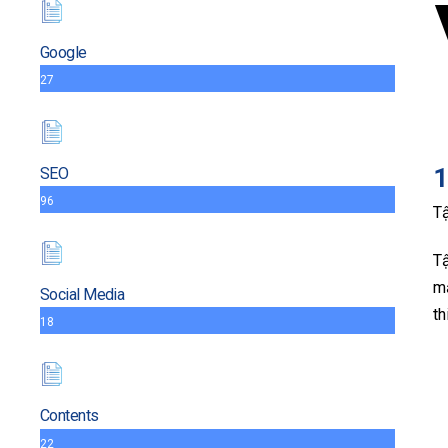
Google
27
1
SEO
96
Tậ
Tậ
mạ
Social Media
th
18
Contents
22