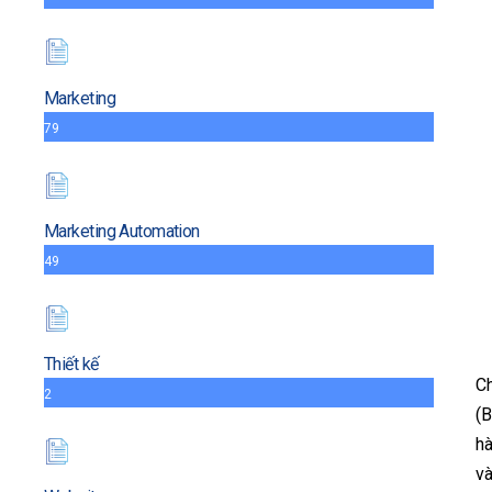
Marketing
79
Marketing Automation
49
Thiết kế
Ch
2
(B
hà
và