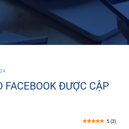
024
O FACEBOOK ĐƯỢC CẬP
5
(
3
)