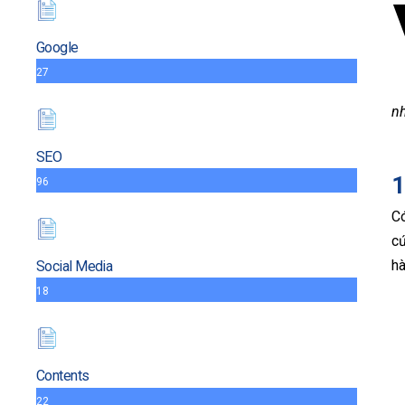
Google
27
n
SEO
1
96
Có
c
hà
Social Media
18
Contents
22