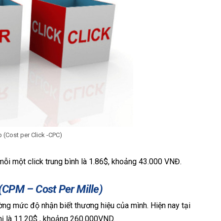
 (Cost per Click -CPC)
mỗi một click trung bình là 1.86$, khoảng 43.000 VNĐ.
 (CPM – Cost Per Mille)
g mức độ nhận biết thương hiệu của mình. Hiện nay tại
hị là 11.20$ , khoảng 260.000VND.