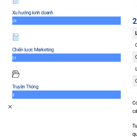
Xu hướng kinh doanh
2
29
Chiến lược Marketing
51
Truyền Thông
3
Có
cá
Tu
qu