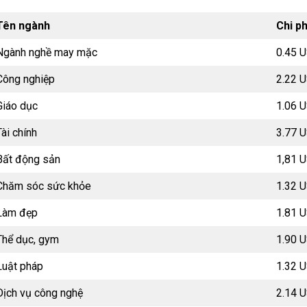
Tên ngành
Chi ph
Ngành nghề may mặc
0.45 
Công nghiệp
2.22 
Giáo dục
1.06 
Tài chính
3.77 
Bất động sản
1,81 
Chăm sóc sức khỏe
1.32 
Làm đẹp
1.81 
Thể dục, gym
1.90 
Luật pháp
1.32 
Dịch vụ công nghệ
2.14 