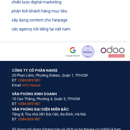
chiến lược digital marketing
phân tích khách hàng mục tiêu
xây dựng content cho fanpage
các agency nổi tiếng tại việt nam
CÔNG TY CỔ PHẦN NAVEE
20 Phan Liêm, Phường Đakao, Quận 1, TP.HCM
ĐT:
0584.839.987
Email:
Info Navee
VĂN PHÒNG KINH DOANH
13 Cao Thắng, Phường 4, Quận 3, TP.HCM
ĐT:
0584.839.987
VĂN PHÒNG ĐẠI DIỆN MIỀN BẮC
Tầng 8, Tòa nhà 381 Đội Cấn, Ba Đình, Hà Nội
ĐT:
0584.839.987
Sử dụng nội dung ở trang này và dịch vụ tại Navee có nghĩa là bạn