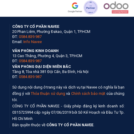
CÔNG TY CỔ PHẦN NAVEE
20 Phan Liêm, Phường Đakao, Quận 1, TP.HCM
ĐT:
0584.839.987
Email:
Info Navee
VĂN PHÒNG KINH DOANH
13 Cao Thắng, Phường 4, Quận 3, TP.HCM
ĐT:
0584.839.987
VĂN PHÒNG ĐẠI DIỆN MIỀN BẮC
Tầng 8, Tòa nhà 381 Đội Cấn, Ba Đình, Hà Nội
ĐT:
0584.839.987
Sử dụng nội dung ở trang này và dịch vụ tại Navee có nghĩa là bạn
đồng ý với
Thỏa thuận sử dụng
và
Chính sách bảo mật
của chúng
tôi.
CÔNG TY CỔ PHẦN NAVEE - Giấy phép đăng ký kinh doanh số:
0315725994 cấp ngày 07/06/2019 bởi Sở Kế Hoạch và Đầu Tư Tp.
Hồ Chí Minh
Bản quyền thuộc về
CÔNG TY CỔ PHẦN NAVEE
.