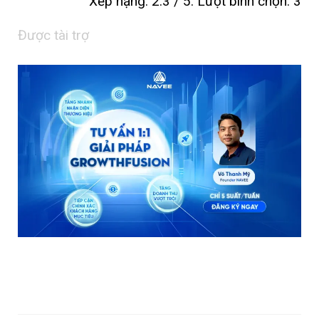
Xếp hạng:
2.3
/ 5. Lượt bình chọn:
3
Được tài trợ