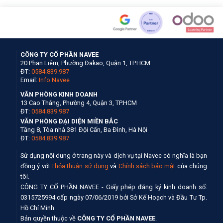
CÔNG TY CỔ PHẦN NAVEE
20 Phan Liêm, Phường Đakao, Quận 1, TP.HCM
ĐT:
0584.839.987
Email:
Info Navee
VĂN PHÒNG KINH DOANH
13 Cao Thắng, Phường 4, Quận 3, TP.HCM
ĐT:
0584.839.987
VĂN PHÒNG ĐẠI DIỆN MIỀN BẮC
Tầng 8, Tòa nhà 381 Đội Cấn, Ba Đình, Hà Nội
ĐT:
0584.839.987
Sử dụng nội dung ở trang này và dịch vụ tại Navee có nghĩa là bạn
đồng ý với
Thỏa thuận sử dụng
và
Chính sách bảo mật
của chúng
tôi.
CÔNG TY CỔ PHẦN NAVEE - Giấy phép đăng ký kinh doanh số:
0315725994 cấp ngày 07/06/2019 bởi Sở Kế Hoạch và Đầu Tư Tp.
Hồ Chí Minh
Bản quyền thuộc về
CÔNG TY CỔ PHẦN NAVEE
.