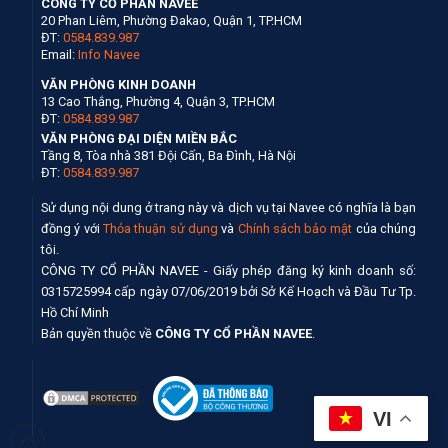
CÔNG TY CỔ PHẦN NAVEE
20 Phan Liêm, Phường Đakao, Quận 1, TP.HCM
ĐT:
0584.839.987
Email:
Info Navee
VĂN PHÒNG KINH DOANH
13 Cao Thắng, Phường 4, Quận 3, TP.HCM
ĐT:
0584.839.987
VĂN PHÒNG ĐẠI DIỆN MIỀN BẮC
Tầng 8, Tòa nhà 381 Đội Cấn, Ba Đình, Hà Nội
ĐT:
0584.839.987
Sử dụng nội dung ở trang này và dịch vụ tại Navee có nghĩa là bạn
đồng ý với
Thỏa thuận sử dụng
và
Chính sách bảo mật
của chúng
tôi.
CÔNG TY CỔ PHẦN NAVEE - Giấy phép đăng ký kinh doanh số:
0315725994 cấp ngày 07/06/2019 bởi Sở Kế Hoạch và Đầu Tư Tp.
Hồ Chí Minh
Bản quyền thuộc về
CÔNG TY CỔ PHẦN NAVEE
.
VI