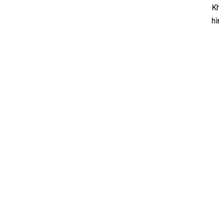
Kh
hì