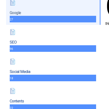
Google
27
tr
SEO
96
Social Media
18
Contents
22