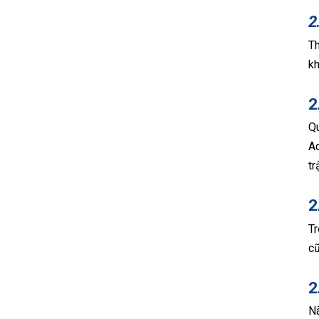
2
Th
k
2
Qu
Ad
tr
2
Tr
cũ
2
Nã