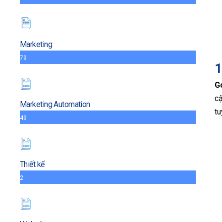
Marketing
79
1
G
cậ
Marketing Automation
tu
49
Thiết kế
2