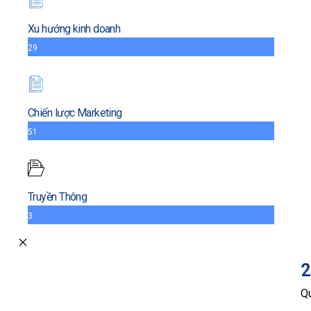
Xu hướng kinh doanh
29
Chiến lược Marketing
51
Truyền Thông
3
2
Qu