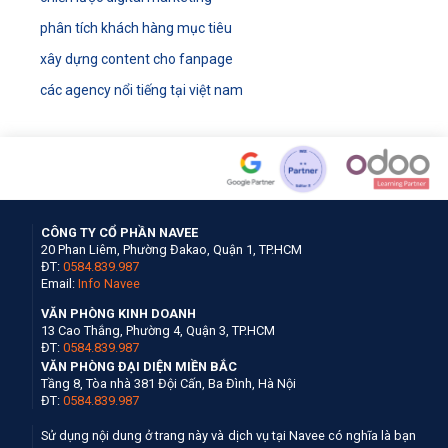
phân tích khách hàng mục tiêu
xây dựng content cho fanpage
các agency nổi tiếng tại việt nam
CÔNG TY CỔ PHẦN NAVEE
20 Phan Liêm, Phường Đakao, Quận 1, TP.HCM
ĐT:
0584.839.987
Email:
Info Navee
VĂN PHÒNG KINH DOANH
13 Cao Thắng, Phường 4, Quận 3, TP.HCM
ĐT:
0584.839.987
VĂN PHÒNG ĐẠI DIỆN MIỀN BẮC
Tầng 8, Tòa nhà 381 Đội Cấn, Ba Đình, Hà Nội
ĐT:
0584.839.987
Sử dụng nội dung ở trang này và dịch vụ tại Navee có nghĩa là bạn