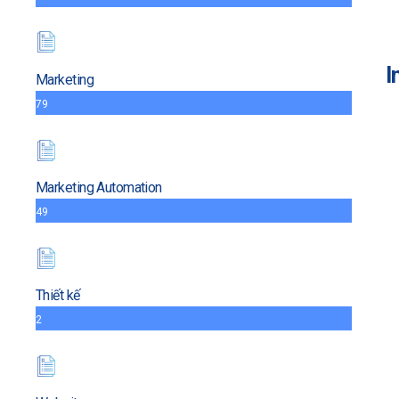
I
Marketing
79
Marketing Automation
49
Thiết kế
2