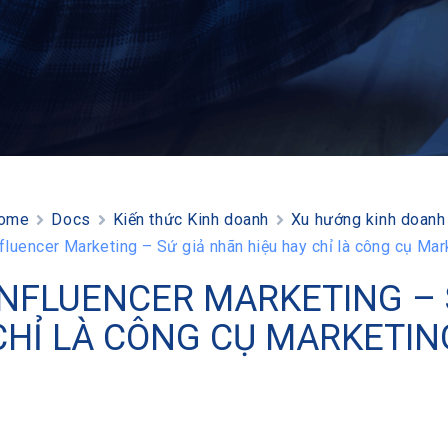
ome
Docs
Kiến thức Kinh doanh
Xu hướng kinh doanh
nfluencer Marketing – Sứ giả nhãn hiệu hay chỉ là công cụ Mar
INFLUENCER MARKETING – 
CHỈ LÀ CÔNG CỤ MARKETIN