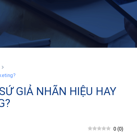
keting?
SỨ GIẢ NHÃN HIỆU HAY
G?
0
(
0
)