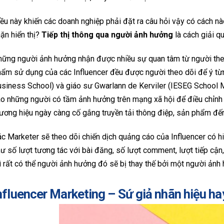
ều này khiến các doanh nghiệp phải đặt ra câu hỏi vậy có cách 
ặn hiển thị?
Tiếp thị thông qua người ảnh hưởng
là cách giải q
ững người ảnh hưởng nhận được nhiều sự quan tâm từ người theo 
ẩm sử dụng của các Influencer đều được người theo dõi để ý từn
siness School) và giáo sư Gwarlann de Kerviler (IESEG School 
o những người có tầm ảnh hưởng trên mạng xã hội để điều chỉnh hà
ương hiệu ngày càng cố gắng truyền tải thông điệp, sản phẩm đến
c Marketer sẽ theo dõi chiến dịch quảng cáo của Influencer có 
ư số lượt tương tác với bài đăng, số lượt comment, lượt tiếp cậ
ì rất có thể người ảnh hưởng đó sẽ bị thay thế bởi một người ảnh
nfluencer Marketing – Sứ giả nhãn hiệu ha