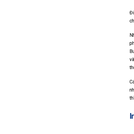
Đi
ch
Nh
ph
Bu
và
th
Cá
nh
th
I