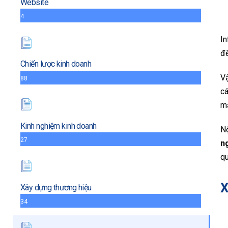
Website
4
In
đ
Chiến lược kinh doanh
Vậ
88
cá
mạ
Kinh nghiệm kinh doanh
Nộ
27
n
q
X
Xây dựng thương hiệu
34