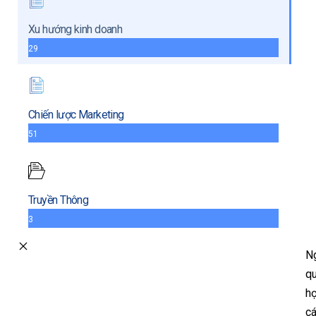
Xu hướng kinh doanh
29
Chiến lược Marketing
51
Truyền Thông
3
Ng
qu
họ
cá