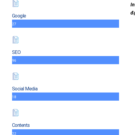
In
đạ
Google
27
SEO
96
Social Media
18
Contents
22