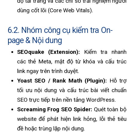
độ tải trang và các chỉ số trải nghiệm người
dùng cốt lõi (Core Web Vitals).
6.2. Nhóm công cụ kiểm tra On-
page & Nội dung
SEOquake (Extension):
Kiểm tra nhanh
các thẻ Meta, mật độ từ khóa và cấu trúc
link ngay trên trình duyệt.
Yoast SEO / Rank Math (Plugin):
Hỗ trợ
tối ưu nội dung và cấu trúc bài viết chuẩn
SEO trực tiếp trên nền tảng WordPress.
Screaming Frog SEO Spider:
Quét toàn bộ
website để phát hiện link hỏng, lỗi thẻ tiêu
đề hoặc trùng lặp nội dung.