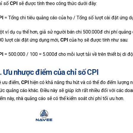
hỉ số
CPI
sẽ được tính theo công thức dưới đây:
PI
= Tổng chi tiêu quảng cáo của họ / Tổng số lượt cài đặt ứng d
t ví dụ cụ thể hơn, giả sử người bán chi 500.000đ chi phí quản
0 lượt cài đặt ứng dụng mới,
CPI
của họ sẽ được tính như sau:
PI
= 500.000 / 100 = 5.000đ cho mỗi lượt tải về trên thiết bị di đ
. Ưu nhược điểm của chỉ số CPI
ề ưu điểm,
CPI
hiện có khả năng thu hút và có thể đo đếm lượng 
ức quảng cáo khác. Điều này sẽ giúp ích rất nhiều đối với các do
ểm này, nhà quảng cáo sẽ có thể kiểm soát chi phí tối ưu hơn.