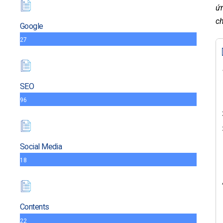
ứn
c
Google
27
SEO
96
Social Media
18
Contents
22