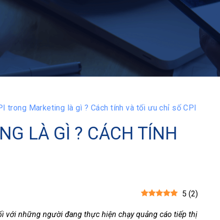
I trong Marketing là gì ? Cách tính và tối ưu chỉ số CPI
NG LÀ GÌ ? CÁCH TÍNH
5
(
2
)
i với những người đang thực hiện chạy quảng cáo tiếp thị