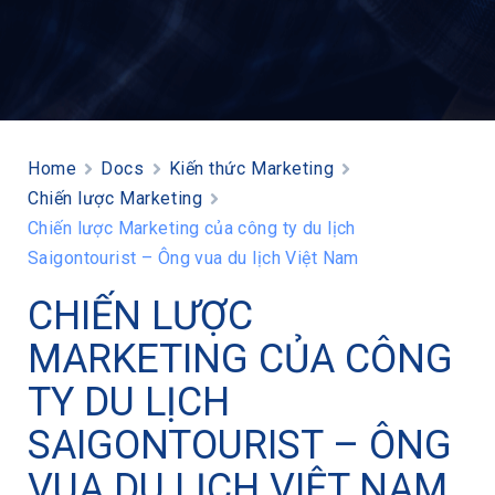
Home
Docs
Kiến thức Marketing
Chiến lược Marketing
Chiến lược Marketing của công ty du lịch
Saigontourist – Ông vua du lịch Việt Nam
CHIẾN LƯỢC
MARKETING CỦA CÔNG
TY DU LỊCH
SAIGONTOURIST – ÔNG
VUA DU LỊCH VIỆT NAM