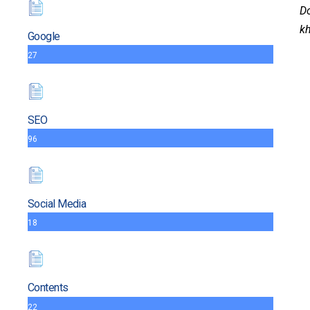
Do
kh
Google
27
SEO
96
Social Media
18
Contents
22