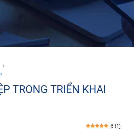
n
on
ỆP TRONG TRIỂN KHAI
5
(
1
)