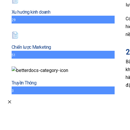
lư
Xu hướng kinh doanh
Có
29
hi
nề
Chiến lược Marketing
2
51
Bằ
kh
hà
Truyền Thông
đặ
3