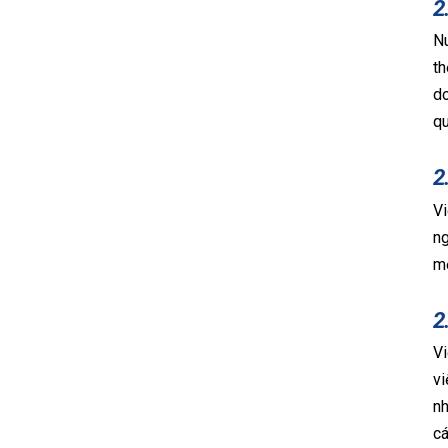
2
Nu
th
do
qu
2
Vi
ng
mộ
2
Vi
vi
nh
cá