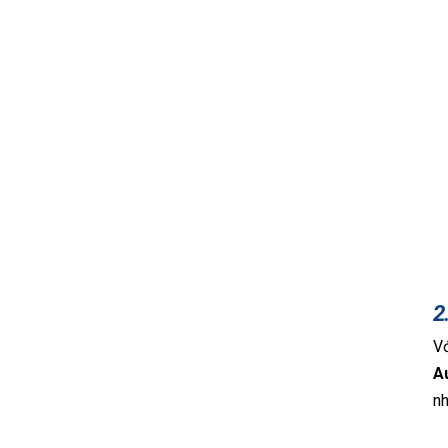
2
Vớ
A
nh