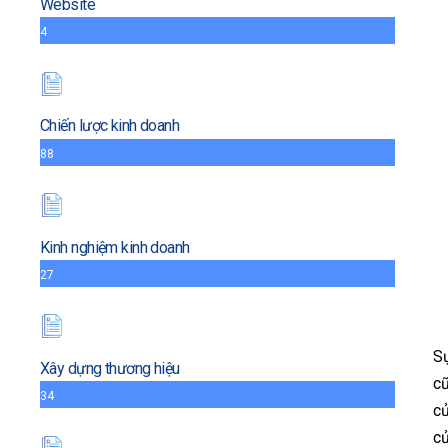
Website
4
Chiến lược kinh doanh
88
Kinh nghiệm kinh doanh
27
Sự
Xây dựng thương hiệu
cũ
34
củ
c