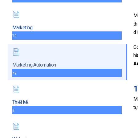
Ma
th
Marketing
đi
79
Có
hà
A
Marketing Automation
49
1
Ma
Thiết kế
tự
2