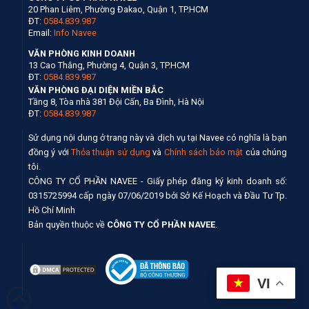
20 Phan Liêm, Phường Đakao, Quận 1, TP.HCM
ĐT:
0584.839.987
Email:
Info Navee
VĂN PHÒNG KINH DOANH
13 Cao Thắng, Phường 4, Quận 3, TP.HCM
ĐT:
0584.839.987
VĂN PHÒNG ĐẠI DIỆN MIỀN BẮC
Tầng 8, Tòa nhà 381 Đội Cấn, Ba Đình, Hà Nội
ĐT:
0584.839.987
Sử dụng nội dung ở trang này và dịch vụ tại Navee có nghĩa là bạn
đồng ý với
Thỏa thuận sử dụng
và
Chính sách bảo mật
của chúng
tôi.
CÔNG TY CỔ PHẦN NAVEE - Giấy phép đăng ký kinh doanh số:
0315725994 cấp ngày 07/06/2019 bởi Sở Kế Hoạch và Đầu Tư Tp.
Hồ Chí Minh
Bản quyền thuộc về
CÔNG TY CỔ PHẦN NAVEE
.
VI