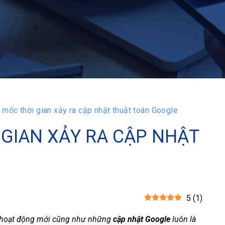
 mốc thời gian xảy ra cập nhật thuật toán Google
 GIAN XẢY RA CẬP NHẬT
5
(
1
)
ác hoạt động mới cũng như những
cập nhật Google
luôn là