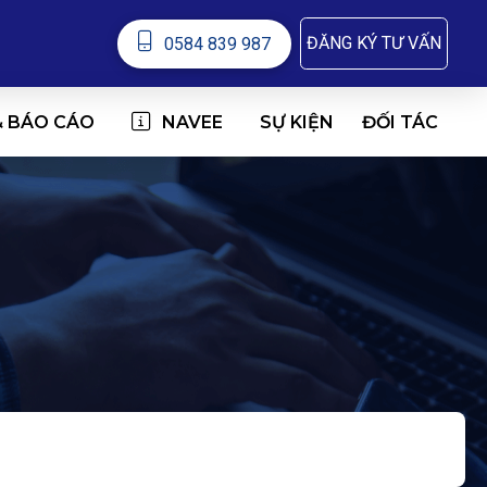
ĐĂNG KÝ TƯ VẤN
0584 839 987
& BÁO CÁO
NAVEE
ĐỐI TÁC
SỰ KIỆN