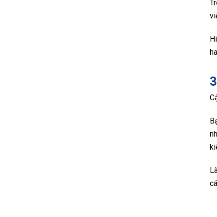
Tr
vi
Hi
ha
3
Cậ
Bạ
nh
ki
Là
cá