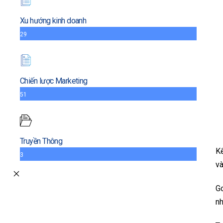
Xu hướng kinh doanh
29
Chiến lược Marketing
51
Truyền Thông
Kể
3
và
Go
nh