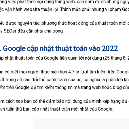
ong việc phát triển nội dung trang web, cần nắm được những ng
ệc vận hành website thuận lợi. Tránh mắc phải những vi phạm Goo
ểu được nguyên tắc, phương thức hoạt động của thuật toán mới c
y SEOer đều cần phải chú trọng.
. Google cập nhật thuật toán vào 2022
p nhật thuật toán của Google liên quan tới nội dung (25 tháng 8,
n có biết mọi người thực hiện hơn 4,7 tỷ lượt tìm kiếm trên Goo
ất trong số các đối thủ cạnh tranh của nó, có nghĩa là phần lớn k
ếm trên Google để tìm kiếm thông tin mà trang web hoặc blog củ
m cách nào bạn có thể đảm bảo nội dung của mình xếp hạng đủ c
ch tuân thủ bản cập nhật thuật toán mới nhất của Google.