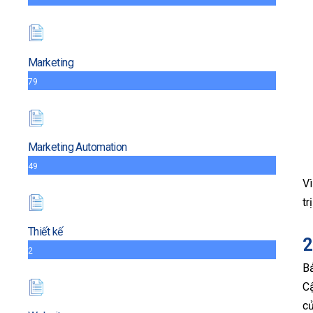
Marketing
79
Marketing Automation
49
Vì
tr
Thiết kế
2
2
Bả
Cậ
c