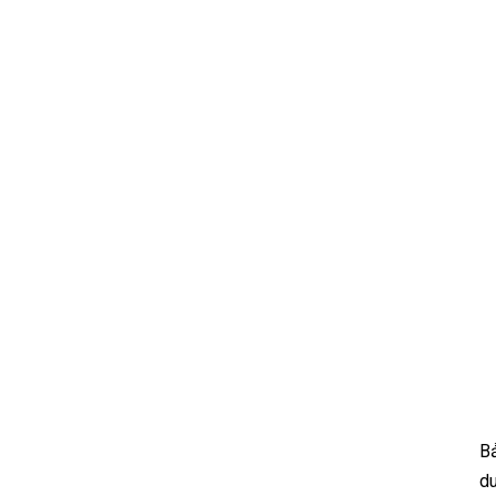
Bả
du