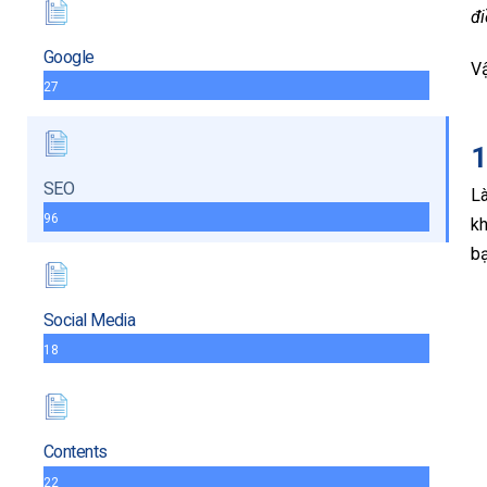
đi
Google
V
27
1
SEO
Là
96
kh
b
Social Media
18
Contents
22