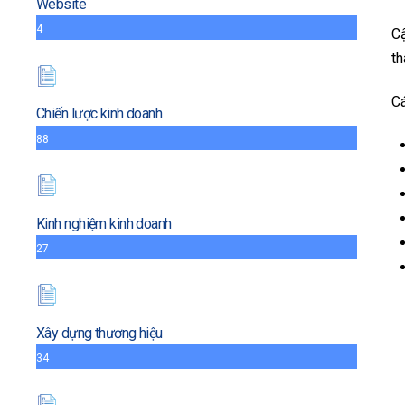
Website
4
Cậ
th
Cá
Chiến lược kinh doanh
88
Kinh nghiệm kinh doanh
27
Xây dựng thương hiệu
34