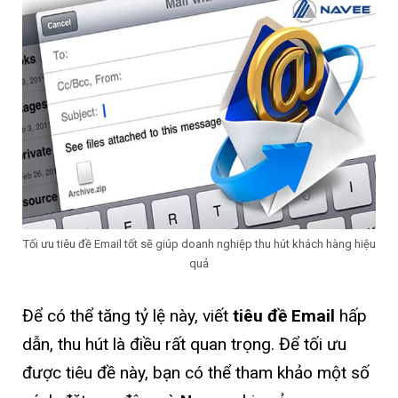
Tối ưu tiêu đề Email tốt sẽ giúp doanh nghiệp thu hút khách hàng hiệu
quả
Để có thể tăng tỷ lệ này, viết
tiêu đề Email
hấp
dẫn, thu hút là điều rất quan trọng. Để tối ưu
được tiêu đề này, bạn có thể tham khảo một số