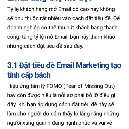
Tỷ lệ khách hàng mở Email có cao hay không
sẽ phụ thuộc rất nhiều vào cách đặt tiêu đề. Để
doanh nghiệp có thể thu hút khách hàng thành
công, tăng tỷ lệ mở Email, bạn hãy tham khảo
những cách đặt tiêu đề sau đây.
3.1 Đặt tiêu đề Email Marketing tạo
tính cấp bách
Hiệu ứng tâm lý FOMO (Fear of Missing Out)
hay còn được hiểu là nỗi sợ phải bỏ lỡ điều gì
đấy. Khi bạn áp dụng cách đặt tiêu đề này sẽ
làm cho người đó cảm thấy lo lắng rằng những
người xung quanh đang hạnh phúc và vui vẻ