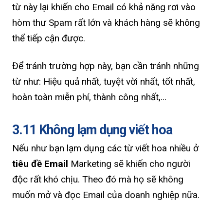
từ này lại khiến cho Email có khả năng rơi vào
hòm thư Spam rất lớn và khách hàng sẽ không
thể tiếp cận được.
Để tránh trường hợp này, bạn cần tránh những
từ như: Hiệu quả nhất, tuyệt vời nhất, tốt nhất,
hoàn toàn miễn phí, thành công nhất,…
3.11 Không lạm dụng viết hoa
Nếu như bạn lạm dụng các từ viết hoa nhiều ở
tiêu đề Email
Marketing sẽ khiến cho người
độc rất khó chịu. Theo đó mà họ sẽ không
muốn mở và đọc Email của doanh nghiệp nữa.