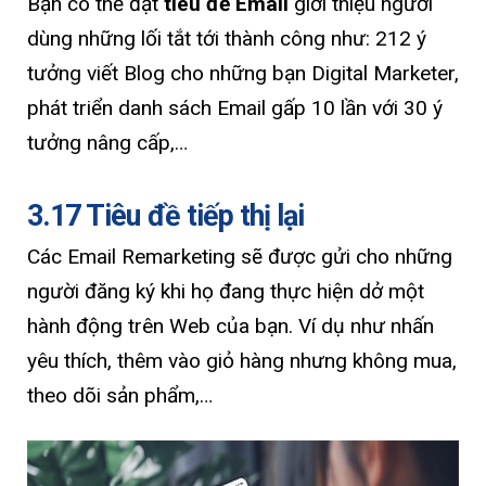
Bạn có thể đặt
tiêu đề Email
giới thiệu người
dùng những lối tắt tới thành công như: 212 ý
tưởng viết Blog cho những bạn Digital Marketer,
phát triển danh sách Email gấp 10 lần với 30 ý
tưởng nâng cấp,…
3.17 Tiêu đề tiếp thị lại
Các Email Remarketing sẽ được gửi cho những
người đăng ký khi họ đang thực hiện dở một
hành động trên Web của bạn. Ví dụ như nhấn
yêu thích, thêm vào giỏ hàng nhưng không mua,
theo dõi sản phẩm,…