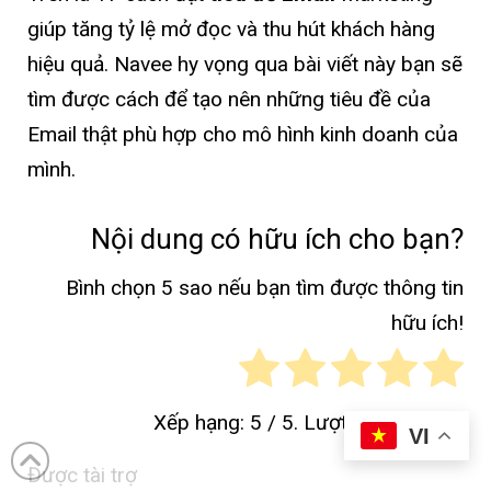
giúp tăng tỷ lệ mở đọc và thu hút khách hàng
hiệu quả. Navee hy vọng qua bài viết này bạn sẽ
tìm được cách để tạo nên những tiêu đề của
Email thật phù hợp cho mô hình kinh doanh của
mình.
Nội dung có hữu ích cho bạn?
Bình chọn 5 sao nếu bạn tìm được thông tin
hữu ích!
Xếp hạng:
5
/ 5. Lượt bình chọn:
2
VI
Được tài trợ