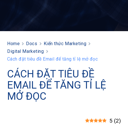
Home
Docs
Kiến thức Marketing
Digital Marketing
Cách đặt tiêu đề Email để tăng tỉ lệ mở đọc
CÁCH ĐẶT TIÊU ĐỀ
EMAIL ĐỂ TĂNG TỈ LỆ
MỞ ĐỌC
5
(
2
)