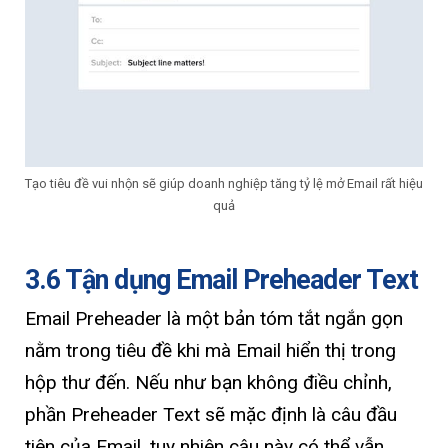
Tạo tiêu đề vui nhộn sẽ giúp doanh nghiệp tăng tỷ lệ mở Email rất hiệu
quả
3.6 Tận dụng Email Preheader Text
Email Preheader là một bản tóm tắt ngắn gọn
nằm trong tiêu đề khi mà Email hiển thị trong
hộp thư đến. Nếu như bạn không điều chỉnh,
phần Preheader Text sẽ mặc định là câu đầu
tiên của Email, tuy nhiên câu này có thể vẫn