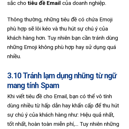
sắc cho
tiêu đề Email
của doanh nghiệp.
Thông thường, những tiêu đề có chứa Emoji
phù hợp sẽ lôi kéo và thu hút sự chú ý của
khách hàng hơn. Tuy nhiên bạn cần tránh dùng
những Emoji không phù hợp hay sử dụng quá
nhiều.
3.10 Tránh lạm dụng những từ ngữ
mang tính Spam
Khi viết tiêu đề cho Email, bạn có thể vô tính
dùng nhiều từ hấp dẫn hay khẩn cấp để thu hút
sự chú ý của khách hàng như: Hiệu quả nhất,
tốt nhất, hoàn toàn miễn phí,… Tuy nhiên những