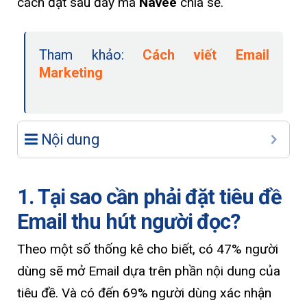
cách đặt sau đây mà
Navee
chia sẻ.
Tham khảo:
Cách viết Email
Marketing
Nội dung
1. Tại sao cần phải đặt tiêu đề
Email thu hút người đọc?
Theo một số thống kê cho biết, có 47% người
dùng sẽ mở Email dựa trên phần nội dung của
tiêu đề. Và có đến 69% người dùng xác nhận