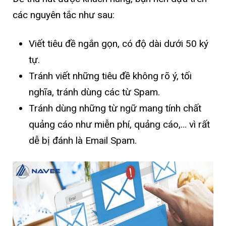
các nguyên tắc như sau:
Viết tiêu đề ngắn gọn, có độ dài dưới 50 ký
tự.
Tránh viết những tiêu đề không rõ ý, tối
nghĩa, tránh dùng các từ Spam.
Tránh dùng những từ ngữ mang tính chất
quảng cáo như miễn phí, quảng cáo,… vì rất
dễ bị đánh là Email Spam.