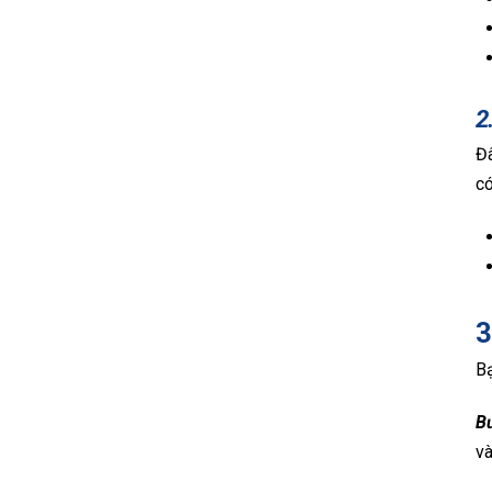
2
Đâ
có
3
Bạ
B
và