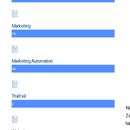
Marketing
79
Marketing Automation
49
Thiết kế
2
Ng
Za
h