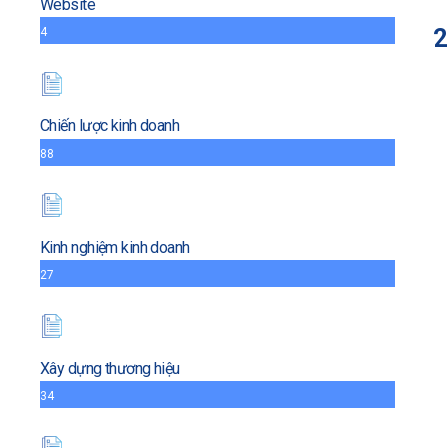
Website
2
4
Chiến lược kinh doanh
88
Kinh nghiệm kinh doanh
27
Xây dựng thương hiệu
34