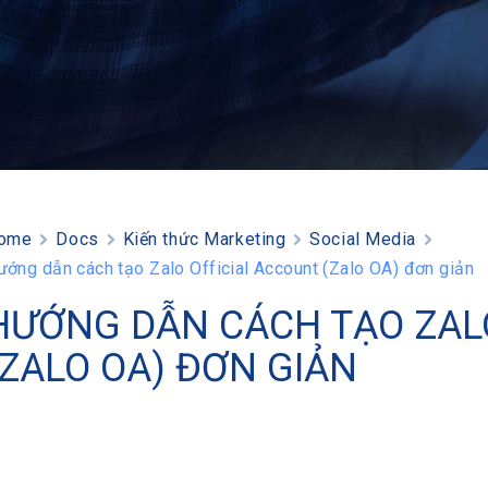
ome
Docs
Kiến thức Marketing
Social Media
ướng dẫn cách tạo Zalo Official Account (Zalo OA) đơn giản
HƯỚNG DẪN CÁCH TẠO ZAL
(ZALO OA) ĐƠN GIẢN