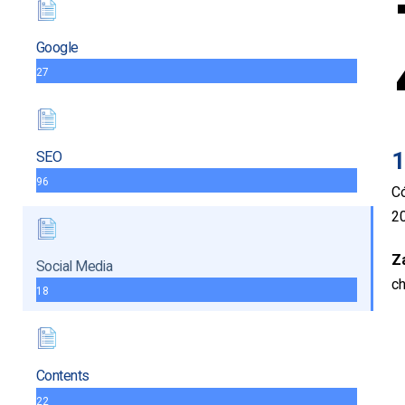
Google
27
1
SEO
96
Có
2
Z
Social Media
ch
18
Contents
22