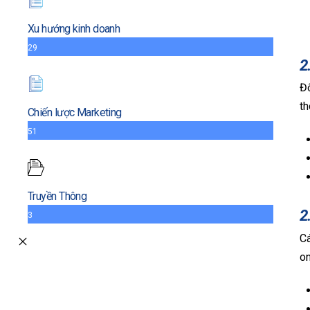
Xu hướng kinh doanh
29
2
Đố
th
Chiến lược Marketing
51
Truyền Thông
2
3
Cá
on