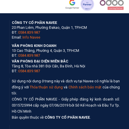
CÔNG TY CỔ PHẦN NAVEE
20 Phan Liêm, Phường Đakao, Quận 1, TP.HCM
ĐT:
0584.839.987
Email:
Info Navee
VĂN PHÒNG KINH DOANH
13 Cao Thắng, Phường 4, Quận 3, TP.HCM
ĐT:
0584.839.987
VĂN PHÒNG ĐẠI DIỆN MIỀN BẮC
Tầng 8, Tòa nhà 381 Đội Cấn, Ba Đình, Hà Nội
ĐT:
0584.839.987
Sử dụng nội dung ở trang này và dịch vụ tại Navee có nghĩa là bạn
đồng ý với
Thỏa thuận sử dụng
và
Chính sách bảo mật
của chúng
tôi.
CÔNG TY CỔ PHẦN NAVEE - Giấy phép đăng ký kinh doanh số:
0315725994 cấp ngày 07/06/2019 bởi Sở Kế Hoạch và Đầu Tư Tp.
Hồ Chí Minh
Bản quyền thuộc về
CÔNG TY CỔ PHẦN NAVEE
.