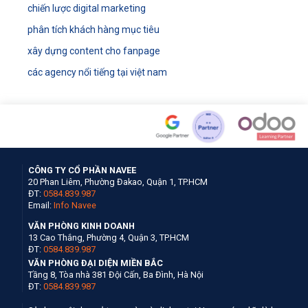
chiến lược digital marketing
phân tích khách hàng mục tiêu
xây dựng content cho fanpage
các agency nổi tiếng tại việt nam
CÔNG TY CỔ PHẦN NAVEE
20 Phan Liêm, Phường Đakao, Quận 1, TP.HCM
ĐT:
0584.839.987
Email:
Info Navee
VĂN PHÒNG KINH DOANH
13 Cao Thắng, Phường 4, Quận 3, TP.HCM
ĐT:
0584.839.987
VĂN PHÒNG ĐẠI DIỆN MIỀN BẮC
Tầng 8, Tòa nhà 381 Đội Cấn, Ba Đình, Hà Nội
ĐT:
0584.839.987