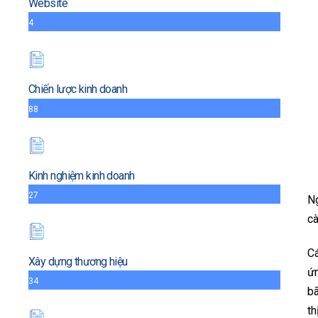
Website
4
Chiến lược kinh doanh
88
Kinh nghiệm kinh doanh
27
Ng
cà
Cá
Xây dựng thương hiệu
ứn
34
bã
th