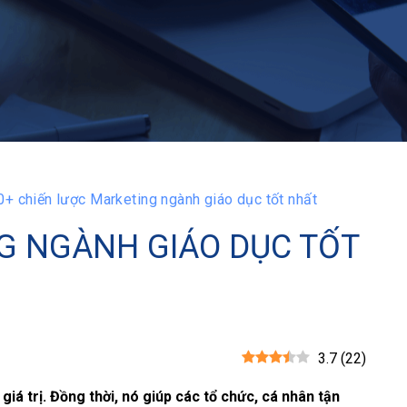
0+ chiến lược Marketing ngành giáo dục tốt nhất
G NGÀNH GIÁO DỤC TỐT
3.7
(
22
)
iá trị. Đồng thời, nó giúp các tổ chức, cá nhân tận