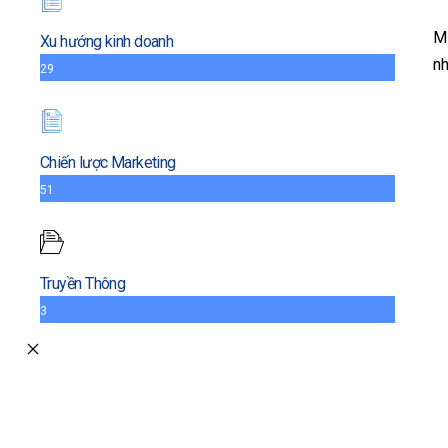
M
Xu hướng kinh doanh
nh
29
Chiến lược Marketing
51
Truyền Thông
3