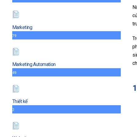
Nộ
cứ
tr
Marketing
79
Tr
ph
si
ch
Marketing Automation
49
1
Thiết kế
2