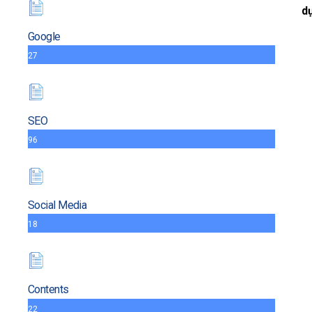
dụ
Google
27
SEO
96
Social Media
18
Contents
22