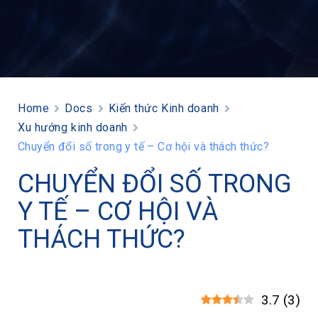
Home
Docs
Kiến thức Kinh doanh
Xu hướng kinh doanh
Chuyển đổi số trong y tế – Cơ hội và thách thức?
CHUYỂN ĐỔI SỐ TRONG
Y TẾ – CƠ HỘI VÀ
THÁCH THỨC?
3.7
(
3
)