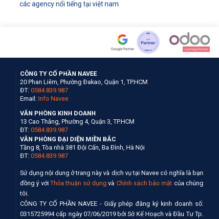
các agency nổi tiếng tại việt nam
CÔNG TY CỔ PHẦN NAVEE
20 Phan Liêm, Phường Đakao, Quận 1, TP.HCM
ĐT:
0584.839.987
Email:
Info Navee
VĂN PHÒNG KINH DOANH
13 Cao Thắng, Phường 4, Quận 3, TP.HCM
ĐT:
0584.839.987
VĂN PHÒNG ĐẠI DIỆN MIỀN BẮC
Tầng 8, Tòa nhà 381 Đội Cấn, Ba Đình, Hà Nội
ĐT:
0584.839.987
Sử dụng nội dung ở trang này và dịch vụ tại Navee có nghĩa là bạn
đồng ý với
Thỏa thuận sử dụng
và
Chính sách bảo mật
của chúng
tôi.
CÔNG TY CỔ PHẦN NAVEE - Giấy phép đăng ký kinh doanh số:
0315725994 cấp ngày 07/06/2019 bởi Sở Kế Hoạch và Đầu Tư Tp.