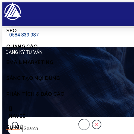
SEO
0584 839 987
QUẢNG CÁO
ĐĂNG KÝ TƯ VẤN
EMAIL MARKETING
SÁNG TẠO NỘI DUNG
PHÂN TÍCH & BÁO CÁO
NAVEE
SỰ KIỆN