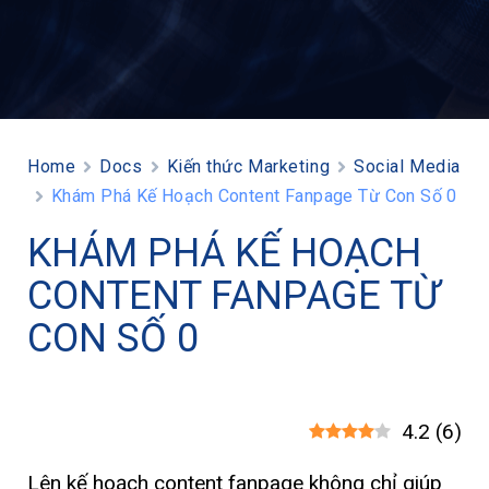
Home
Docs
Kiến thức Marketing
Social Media
Khám Phá Kế Hoạch Content Fanpage Từ Con Số 0
KHÁM PHÁ KẾ HOẠCH
CONTENT FANPAGE TỪ
CON SỐ 0
4.2
(
6
)
Lên kế hoạch content fanpage không chỉ giúp