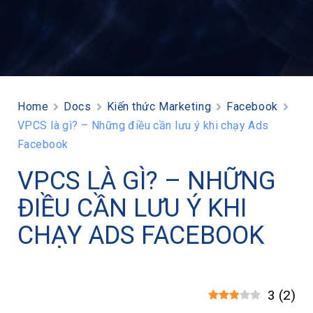
Home
Docs
Kiến thức Marketing
Facebook
VPCS là gì? – Những điều cần lưu ý khi chạy Ads
Facebook
VPCS LÀ GÌ? – NHỮNG
ĐIỀU CẦN LƯU Ý KHI
CHẠY ADS FACEBOOK
3
(
2
)