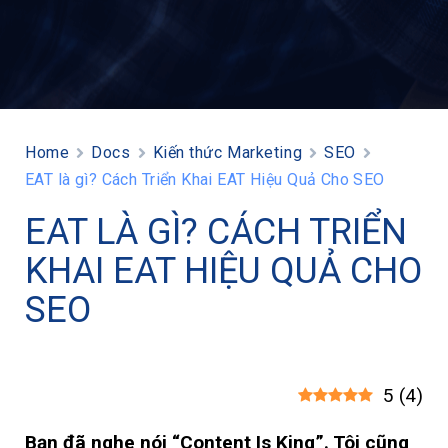
Home
Docs
Kiến thức Marketing
SEO
EAT là gì? Cách Triển Khai EAT Hiệu Quả Cho SEO
EAT LÀ GÌ? CÁCH TRIỂN
KHAI EAT HIỆU QUẢ CHO
SEO
5
(
4
)
Bạn đã nghe nói “Content Is King”. Tôi cũng