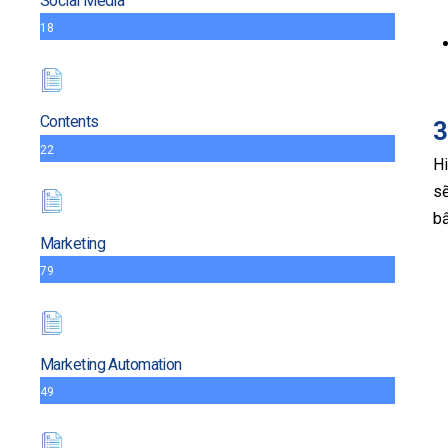
Social Media
18
Contents
3
22
Hi
sẽ
bấ
Marketing
79
Marketing Automation
49