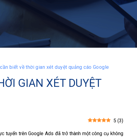
cần biết về thời gian xét duyệt quảng cáo Google
HỜI GIAN XÉT DUYỆT
5
(
3
)
trực tuyến trên Google Ads đã trở thành một công cụ không