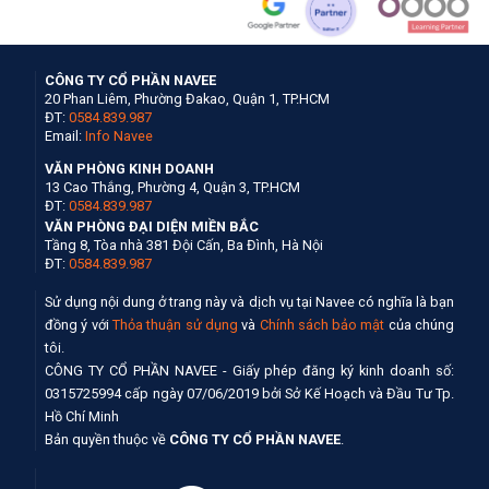
CÔNG TY CỔ PHẦN NAVEE
20 Phan Liêm, Phường Đakao, Quận 1, TP.HCM
ĐT:
0584.839.987
Email:
Info Navee
VĂN PHÒNG KINH DOANH
13 Cao Thắng, Phường 4, Quận 3, TP.HCM
ĐT:
0584.839.987
VĂN PHÒNG ĐẠI DIỆN MIỀN BẮC
Tầng 8, Tòa nhà 381 Đội Cấn, Ba Đình, Hà Nội
ĐT:
0584.839.987
Sử dụng nội dung ở trang này và dịch vụ tại Navee có nghĩa là bạn
đồng ý với
Thỏa thuận sử dụng
và
Chính sách bảo mật
của chúng
tôi.
CÔNG TY CỔ PHẦN NAVEE - Giấy phép đăng ký kinh doanh số:
0315725994 cấp ngày 07/06/2019 bởi Sở Kế Hoạch và Đầu Tư Tp.
Hồ Chí Minh
Bản quyền thuộc về
CÔNG TY CỔ PHẦN NAVEE
.