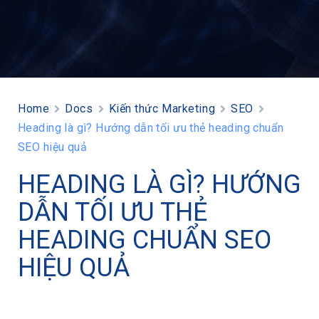
Home
Docs
Kiến thức Marketing
SEO
Heading là gì? Hướng dẫn tối ưu thẻ heading chuẩn
SEO hiệu quả
HEADING LÀ GÌ? HƯỚNG
DẪN TỐI ƯU THẺ
HEADING CHUẨN SEO
HIỆU QUẢ