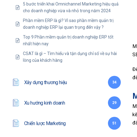
5 bước triển khai Omnichannel Marketing hiệu quả
cho doanh nghiệp vừa và nhỏ trong năm 2024
Phần mềm ERP là gì? Vì sao phần mềm quản trị
doanh nghiệp ERP lại quan trọng đến vậy ?
Top 9 Phần mềm quản trị doanh nghiệp ERP tốt
nhất hiện nay
M
CSAT là gì – Tìm hiểu và tận dụng chỉ số về sự hài
SE
lòng của khách hàng
Để
đế
Xây dựng thương hiệu
34
M
Xu hướng kinh doanh
29
M
kế
đâ
Chiến lược Marketing
51