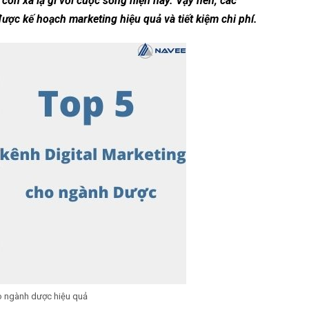
còn xa lạ gì với cuộc sống hiện nay. Vậy nên, các
ợc kế hoạch marketing hiệu quả và tiết kiệm chi phí.
ho ngành dược hiệu quả