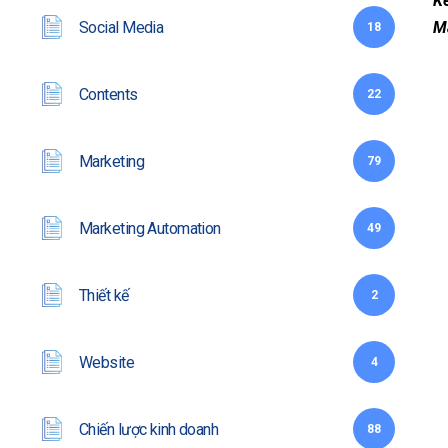
Kê
Social Media
Ma
18
Contents
22
Marketing
79
Marketing Automation
49
Thiết kế
2
Website
4
Chiến lược kinh doanh
88