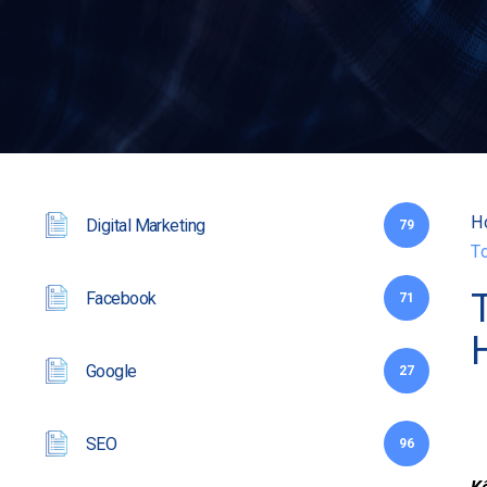
H
Digital Marketing
79
T
Facebook
71
Google
27
SEO
96