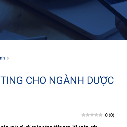
anh
ETING CHO NGÀNH DƯỢC
0
(
0
)