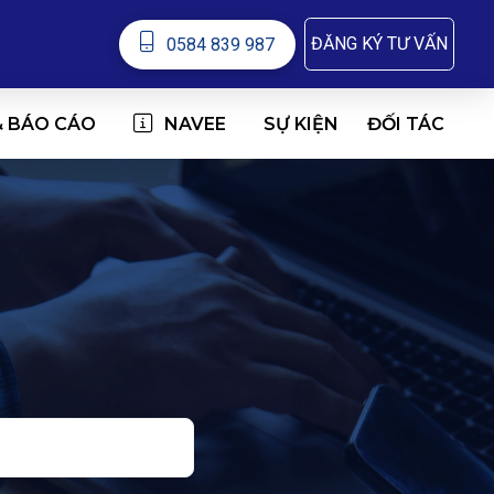
ĐĂNG KÝ TƯ VẤN
0584 839 987
& BÁO CÁO
NAVEE
ĐỐI TÁC
SỰ KIỆN