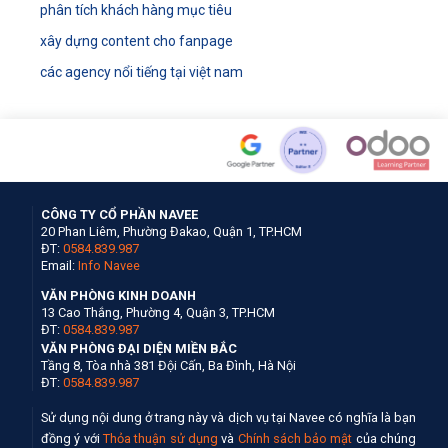
phân tích khách hàng mục tiêu
xây dựng content cho fanpage
các agency nổi tiếng tại việt nam
CÔNG TY CỔ PHẦN NAVEE
20 Phan Liêm, Phường Đakao, Quận 1, TP.HCM
ĐT:
0584.839.987
Email:
Info Navee
VĂN PHÒNG KINH DOANH
13 Cao Thắng, Phường 4, Quận 3, TP.HCM
ĐT:
0584.839.987
VĂN PHÒNG ĐẠI DIỆN MIỀN BẮC
Tầng 8, Tòa nhà 381 Đội Cấn, Ba Đình, Hà Nội
ĐT:
0584.839.987
Sử dụng nội dung ở trang này và dịch vụ tại Navee có nghĩa là bạn
đồng ý với
Thỏa thuận sử dụng
và
Chính sách bảo mật
của chúng