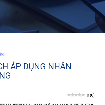
ing
ÁCH ÁP DỤNG NHÂN
ING
0
(
0
)