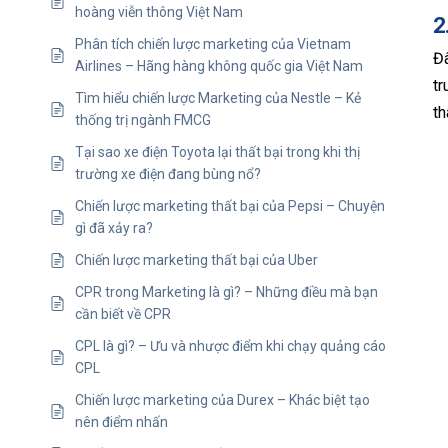
hoàng viễn thông Việt Nam
2
Phân tích chiến lược marketing của Vietnam
Đâ
Airlines – Hãng hàng không quốc gia Việt Nam
tr
Tìm hiểu chiến lược Marketing của Nestle – Kẻ
th
thống trị ngành FMCG
Tại sao xe điện Toyota lại thất bại trong khi thị
trường xe điện đang bùng nổ?
Chiến lược marketing thất bại của Pepsi – Chuyện
gì đã xảy ra?
Chiến lược marketing thất bại của Uber
CPR trong Marketing là gì? – Những điều mà bạn
cần biết về CPR
CPL là gì? – Ưu và nhược điểm khi chạy quảng cáo
CPL
Chiến lược marketing của Durex – Khác biệt tạo
nên điểm nhấn