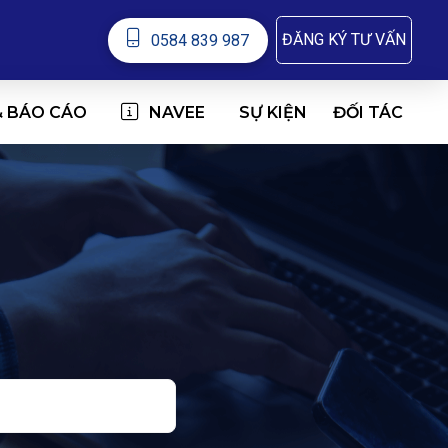
ĐĂNG KÝ TƯ VẤN
0584 839 987
& BÁO CÁO
NAVEE
ĐỐI TÁC
SỰ KIỆN