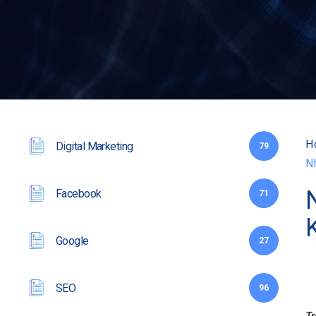
H
Digital Marketing
79
N
Facebook
71
Google
27
SEO
96