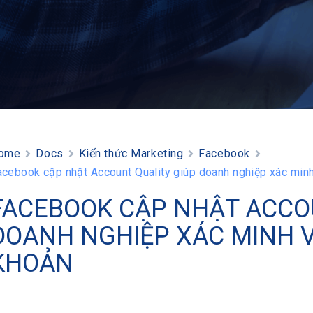
ome
Docs
Kiến thức Marketing
Facebook
acebook cập nhật Account Quality giúp doanh nghiệp xác minh 
FACEBOOK CẬP NHẬT ACCO
DOANH NGHIỆP XÁC MINH VÀ
KHOẢN