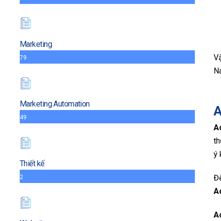
Marketing
V
79
Na
Marketing Automation
A
49
A
th
ý 
Thiết kế
Để
2
A
A