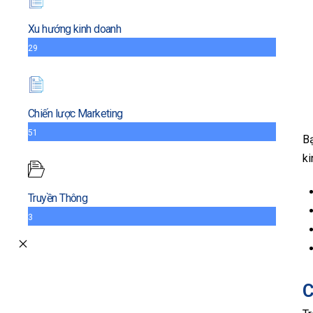
Xu hướng kinh doanh
29
Chiến lược Marketing
51
Bạ
ki
Truyền Thông
3
C