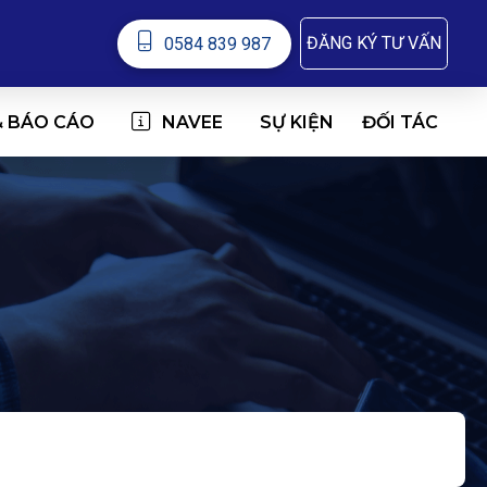
ĐĂNG KÝ TƯ VẤN
0584 839 987
& BÁO CÁO
NAVEE
ĐỐI TÁC
SỰ KIỆN