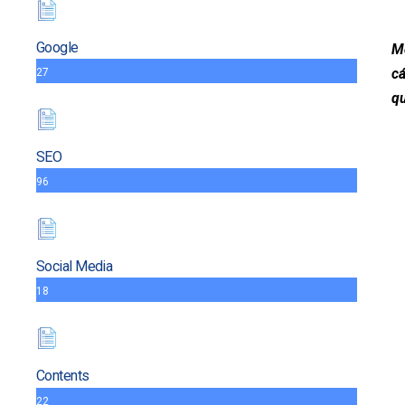
Google
Mớ
cá
27
qu
SEO
96
Social Media
18
Contents
22