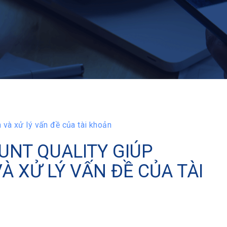
và xử lý vấn đề của tài khoản
UNT QUALITY GIÚP
 XỬ LÝ VẤN ĐỀ CỦA TÀI