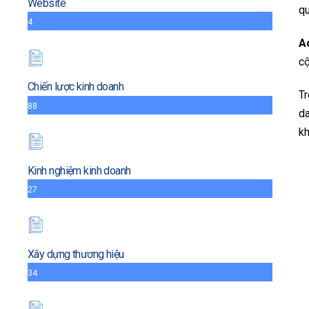
Website
q
4
A
c
Chiến lược kinh doanh
T
88
da
kh
Kinh nghiệm kinh doanh
27
Xây dựng thương hiệu
34