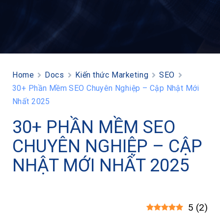
Home
Docs
Kiến thức Marketing
SEO
30+ Phần Mềm SEO Chuyên Nghiệp – Cập Nhật Mới
Nhất 2025
30+ PHẦN MỀM SEO
CHUYÊN NGHIỆP – CẬP
NHẬT MỚI NHẤT 2025
5
(
2
)