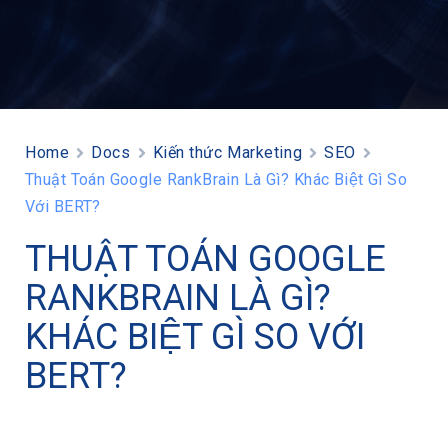
Home
Docs
Kiến thức Marketing
SEO
Thuật Toán Google RankBrain Là Gì? Khác Biệt Gì So
Với BERT?
THUẬT TOÁN GOOGLE
RANKBRAIN LÀ GÌ?
KHÁC BIỆT GÌ SO VỚI
BERT?