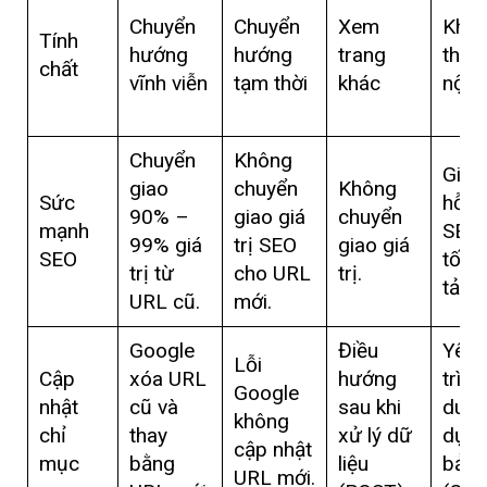
Chuyển
Chuyển
Xem
Khô
Tính
hướng
hướng
trang
thay 
chất
vĩnh viễn
tạm thời
khác
nội 
Chuyển
Không
Gián 
giao
chuyển
Không
Sức
hỗ t
90% –
giao giá
chuyển
mạnh
SEO 
99% giá
trị SEO
giao giá
SEO
tốc 
trị từ
cho URL
trị.
tải.
URL cũ.
mới.
Google
Điều
Yêu 
Lỗi
Cập
xóa URL
hướng
trình
Google
nhật
cũ và
sau khi
duyệ
không
chỉ
thay
xử lý dữ
dụn
cập nhật
mục
bằng
liệu
bản 
URL mới.