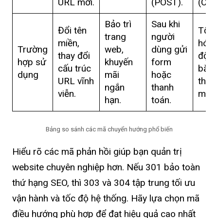
URL mới.
(POST).
(Cac
Bảo trì
Sau khi
Đổi tên
Tối 
trang
người
miền,
hóa 
Trường
web,
dùng gửi
thay đổi
độ v
hợp sử
khuyến
form
cấu trúc
băn
dụng
mãi
hoặc
URL vĩnh
thôn
ngắn
thanh
viễn.
máy 
hạn.
toán.
Bảng so sánh các mã chuyển hướng phổ biến
Hiểu rõ các mã phản hồi giúp bạn quản trị
website chuyên nghiệp hơn. Nếu 301 bảo toàn
thứ hạng SEO, thì 303 và 304 tập trung tối ưu
vận hành và tốc độ hệ thống. Hãy lựa chọn mã
điều hướng phù hợp để đạt hiệu quả cao nhất