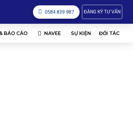
ĐĂNG KÝ TƯ VẤN
0584 839 987
 & BÁO CÁO
NAVEE
ĐỐI TÁC
SỰ KIỆN