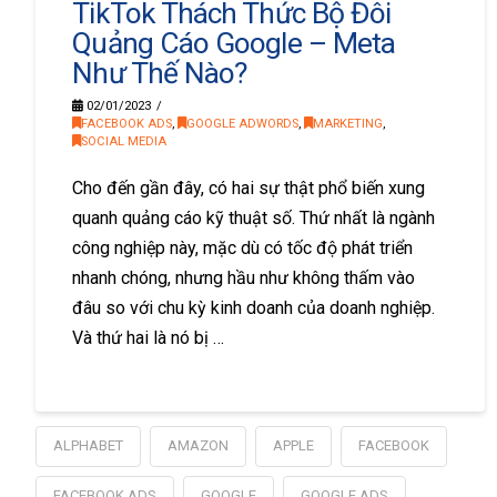
TikTok Thách Thức Bộ Đôi
Quảng Cáo Google – Meta
Như Thế Nào?
02/01/2023
FACEBOOK ADS
,
GOOGLE ADWORDS
,
MARKETING
,
SOCIAL MEDIA
Cho đến gần đây, có hai sự thật phổ biến xung
quanh quảng cáo kỹ thuật số. Thứ nhất là ngành
công nghiệp này, mặc dù có tốc độ phát triển
nhanh chóng, nhưng hầu như không thấm vào
đâu so với chu kỳ kinh doanh của doanh nghiệp.
Và thứ hai là nó bị …
ALPHABET
AMAZON
APPLE
FACEBOOK
FACEBOOK ADS
GOOGLE
GOOGLE ADS