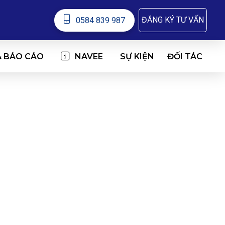
ĐĂNG KÝ TƯ VẤN
0584 839 987
& BÁO CÁO
NAVEE
ĐỐI TÁC
SỰ KIỆN